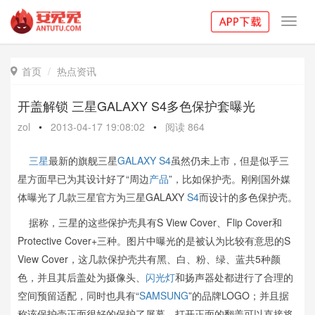
Toggl
navig
首页
热点资讯

开盖解锁 三星GALAXY S4多色保护套曝光
zol
•
2013-04-17 19:08:02
•
阅读
864
三星
最新的旗舰三星
GALAXY S4
虽然仍未上市，但是似乎三
星方面早已为其设计好了“周边
产品
”，比如保护壳。刚刚国外媒
体曝光了几款三星官方为三星GALAXY
S4
而设计的多色保护壳。
据称，三星的这些保护壳具有S View Cover、Flip Cover和
Protective Cover+三种。图片中曝光的是被认为比较有意思的S
View Cover，这几款保护壳共有黑、白、粉、绿、蓝共5种颜
色，并且其后盖处为摄像头、
闪光灯
和扬声器处都进行了合理的
空间预留适配，同时也具有“
SAMSUNG
”的品牌LOGO；并且据
称该保护壳正面很好的保护了屏幕，打开正面的翻盖可以直接将