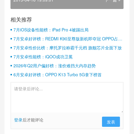
相关推荐
7月iOS设备性能榜：iPad Pro 4被踢出局
7月安卓好评榜：REDMI K90至尊版新机即夺冠 OPPO占据
半壁江山
7月安卓性价比榜：摩托罗拉称霸千元档 旗舰芯片全面下放
7月安卓性能榜：iQOO成功卫冕
2026年Q2用户偏好榜：涨价难挡大内存趋势
6月安卓好评榜：OPPO K13 Turbo 5G拿下榜首
登录
后才能评论
发表