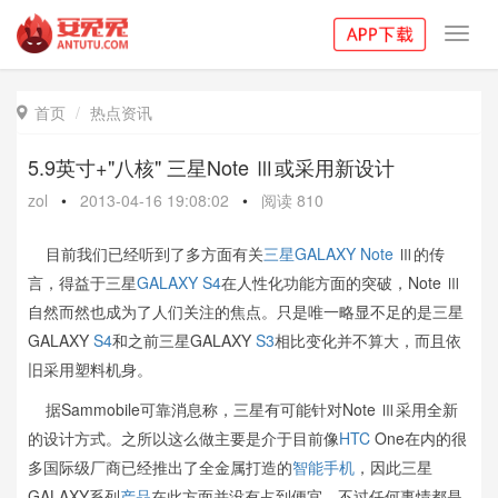
Toggl
navig
首页
热点资讯

5.9英寸+"八核" 三星Note Ⅲ或采用新设计
zol
•
2013-04-16 19:08:02
•
阅读
810
目前我们已经听到了多方面有关
三星
GALAXY Note
Ⅲ的传
言，得益于三星
GALAXY S4
在人性化功能方面的突破，Note Ⅲ
自然而然也成为了人们关注的焦点。只是唯一略显不足的是三星
GALAXY
S4
和之前三星GALAXY
S3
相比变化并不算大，而且依
旧采用塑料机身。
据Sammobile可靠消息称，三星有可能针对Note Ⅲ采用全新
的设计方式。之所以这么做主要是介于目前像
HTC
One在内的很
多国际级厂商已经推出了全金属打造的
智能手机
，因此三星
GALAXY系列
产品
在此方面并没有占到便宜，不过任何事情都是