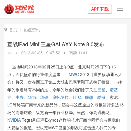
Toggl
navig
首页
热点资讯

宣战iPad Mini!三星GALAXY Note 8.0发布
zol
•
2013-02-25 19:47:52
•
阅读
1141
当地时间2013年02月25日上午9点，北京时间25日下午16
点，久负盛名的行业年度盛事——
MWC
2013（世界移动通讯大
会）将又一次在西班牙第二大城市巴塞罗那正式拉开帷幕。与往
年的报道略有不同的是，今年的展会我们除了关注
三星
、
诺基
亚
、
中兴
、
华为
、
华硕
、
摩托罗拉
、
HTC
、
联想
、
酷派
、索尼、
LG
等终端厂商带来的新品外，还会与这些企业的老板进行多达15
场的高端访谈，纵览新一年行业格局。当然，像高通骁龙、
NVIDIA
Tegra和三星Exynos这样的芯片厂商也同样会占据我们
大篇幅的报道。想纵览MWC盛世的朋友可点击进入我们的专