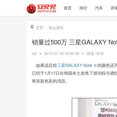
首页
排行
汽车
评

首页
热点资讯
销量过500万 三星GALAXY No
zol
•
2013-01-18 19:30:36
•
阅读
1018
如果说目前
三星
GALAXY Note
Ⅱ的颜色还
已经于1月17日在韩国本土发售了琥珀棕与酒红色
将添新色彩的消息。