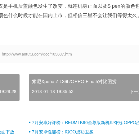
是手机后盖颜色发生了改变，就连机身正面以及S pen的颜色
颜色什么时候才能在国内上市，但相信三星不会让我们等得太久
ww.antutu.com/doc/103637.htm
索尼Xperia Z L36h/OPPO Find 5对比图赏
19:29:28
2013-01-18 19:35:52
下一
7月安卓好评榜：REDMI K90至尊版新机即夺冠 OPPO
壁江山
全面下放
7月安卓性能榜：iQOO成功卫冕