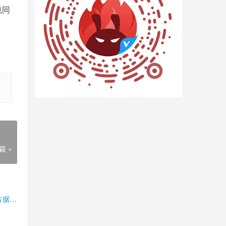
也同
。
篇 »
占据半