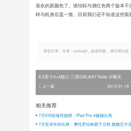
喜欢的新颜色了。琥珀棕与酒红色两个版本不仅
样与机身后盖一致。目前我们还不知道这些新
原创文章，作者：runhua2，如若转载，请注明出处：http://w
6.3英寸4+4核心 三星GALAXY Note Ⅲ曝光
« 上一篇
2013-01-18 
相关推荐
7月iOS设备性能榜：iPad Pro 4被踢出局
7月安卓性价比榜：摩托罗拉称霸千元档 旗舰芯片