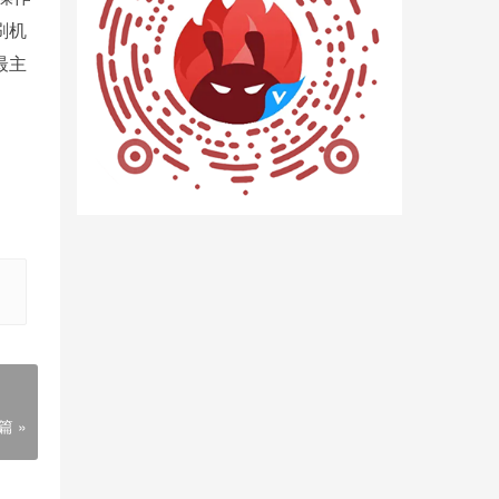
刷机
统最主
篇 »