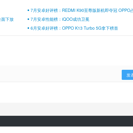
7月安卓好评榜：REDMI K90至尊版新机即夺冠 OPPO
壁江山
全面下放
7月安卓性能榜：iQOO成功卫冕
6月安卓好评榜：OPPO K13 Turbo 5G拿下榜首
发
隐私政策
用户协议
登录政策
京ICP备17041489号-2