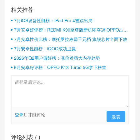
相关推荐
7月iOS设备性能榜：iPad Pro 4被踢出局
7月安卓好评榜：REDMI K90至尊版新机即夺冠 OPPO占据
半壁江山
7月安卓性价比榜：摩托罗拉称霸千元档 旗舰芯片全面下放
7月安卓性能榜：iQOO成功卫冕
2026年Q2用户偏好榜：涨价难挡大内存趋势
6月安卓好评榜：OPPO K13 Turbo 5G拿下榜首
登录
后才能评论
发表
评论列表 (
)