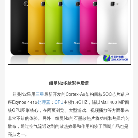
纽曼N2多款彩色后盖
纽曼N2采用
三星
最新开发的Cortex-A9架构四核SOC芯片猎户
座Exynos 4412
处理器
；
CPU
主频1.4GHZ，辅以Mail 400 MP四
核GPU图形核心，在网页浏览、大型游戏、视频播放等方面带来
非常不错的体验。另外，纽曼N2的石墨散热片将功耗和热量均匀
散布，通过空气流通达到的散热效果和作用相较于同期产品也是
亮点之一。