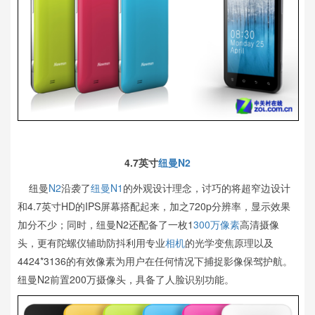
4.7英寸
纽曼N2
纽曼
N2
沿袭了
纽曼N1
的外观设计理念，讨巧的将超窄边设计
和4.7英寸HD的IPS屏幕搭配起来，加之720p分辨率，显示效果
加分不少；同时，纽曼N2还配备了一枚1
300万像素
高清摄像
头，更有陀螺仪辅助防抖利用专业
相机
的光学变焦原理以及
4424*3136的有效像素为用户在任何情况下捕捉影像保驾护航。
纽曼N2前置200万摄像头，具备了人脸识别功能。