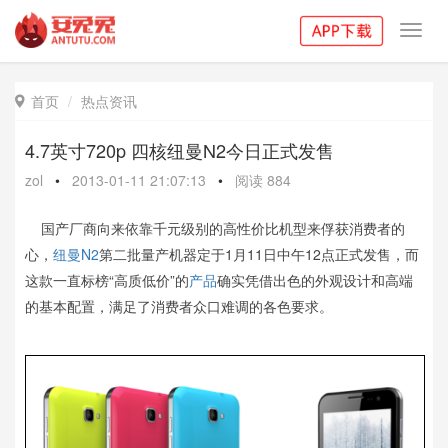
Toggl
navig
首页
热点资讯

4.7英寸720p 四核纽曼N2今日正式发售
zol
•
2013-01-11 21:07:13
•
阅读
884
国产厂商向来依靠千元级别的高性价比机型来俘获消费者的
心，
纽曼
N2
第二批量产机器定于1月11日中午12点正式发售，而
这款一直标榜“高质低价”的
产品
确实凭借出色的外观设计和高端
的基本配置，满足了消费者众口难调的各色要求。