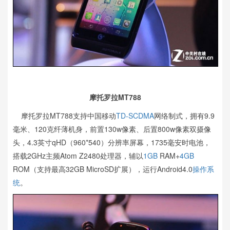
摩托罗拉MT788
摩托罗拉MT788支持中国移动
TD-SCDMA
网络制式，拥有9.9
毫米、120克纤薄机身，前置130w像素、后置800w像素双摄像
头，4.3英寸qHD（960*540）分辨率屏幕，1735毫安时电池，
搭载2GHz主频Atom Z2480处理器，辅以
1GB
RAM+
4GB
ROM（支持最高32GB MicroSD扩展），运行Android4.0
操作系
统
。