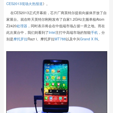
CES2013现场火热报道
》。
在CES2013正式开幕前，芯片厂商英特尔提前向媒体开放了自
家展台。就在昨天英特尔刚刚发布了自家1.2GHz主频单核Atom
Z2420
处理器
，同时表示将会在中低端市场占据一席之地。而在
此次展台中，我们则看到了
Intel
主打中高端市场的智能
手机
，分
别是
摩托罗拉
Razr i、摩托罗拉
MT788
以及中兴
Grand X IN
。