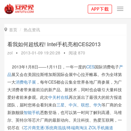
Toggl
navig
首页
热点资讯

看我如何超线程! Intel手机亮相CES2013
zol
•
2013-01-09 19:20:28
•
阅读
870
2013年1月8日——1月11日，一年一度的
CES
国际消费电子
产
品
展又会在美国拉斯维加斯国际会展中心拉开帷幕。作为全球第
一大
消费电子展
，每年CES都会云集全世界各地厂商参展，为广
大消费者带来最前沿的新产品、新技术，同时也会吸引大量科技
爱好者前来参观。此次
中关村在线
再次派出了最强大的前方报道
团队，届时您将会看到来自
三星
、
中兴
、
联想
、
华为
等厂商的全
新旗舰级
智能手机
悉数登场，也可以第一时间了解到高通、马维
尔、英特尔等芯片厂商的最新动向。关注科技、热爱互联网，一
切尽在《
芯片商竞逐/系统商混战/终端商淘汰 ZOL手机频道