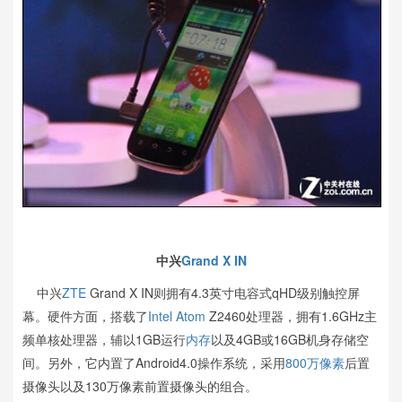
中兴
Grand X IN
中兴
ZTE
Grand X IN则拥有4.3英寸电容式qHD级别触控屏
幕。硬件方面，搭载了
Intel Atom
Z2460处理器，拥有1.6GHz主
频单核处理器，辅以1GB运行
内存
以及4GB或16GB机身存储空
间。另外，它内置了Android4.0操作系统，采用
800万像素
后置
摄像头以及130万像素前置摄像头的组合。