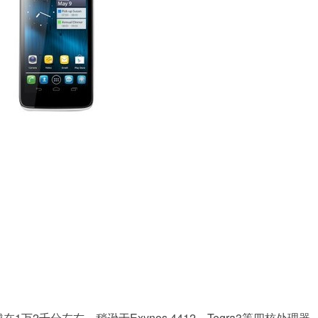
2千分左右，稍逊于Exynos 4412、Tegra3等四核处理器