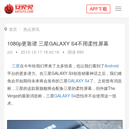
Toggl
navig
首页
热点资讯

1080p更靠谱 三星GALAXY S4不用柔性屏幕
zol
•
2012-12-17 18:42:16
•
阅读
890
三星
在今年给我们带来了太多惊喜，也让我们看到了
Android
平台的更多潜力。在三星GALAXY S3创造销量神话之后，我们难
免会开始期待未来将会发布的三星
GALAXY S4
了。之前曾有消息
称，三星的这款新旗舰将会配备三星的柔性屏幕，但外媒The
Verge的最新消息称，三星
GALAXY S4
恐怕并不会使用这一技
术。