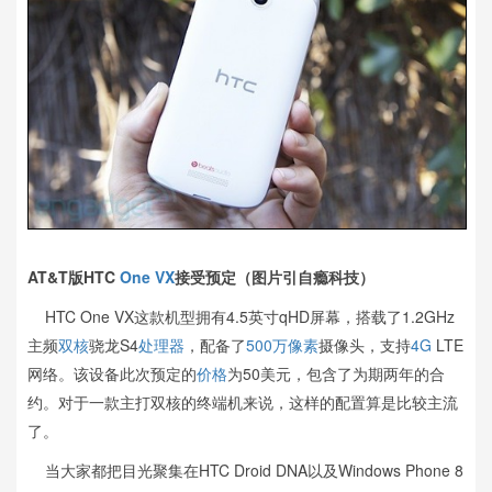
AT&T版HTC
One VX
接受预定（图片引自瘾科技）
HTC One VX这款机型拥有4.5英寸qHD屏幕，搭载了1.2GHz
主频
双核
骁龙S4
处理器
，配备了
500万像素
摄像头，支持
4G
LTE
网络。该设备此次预定的
价格
为50美元，包含了为期两年的合
约。对于一款主打双核的终端机来说，这样的配置算是比较主流
了。
当大家都把目光聚集在HTC Droid DNA以及Windows Phone 8