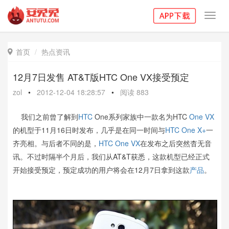
Toggl
navig
首页
热点资讯

12月7日发售 AT&T版HTC One VX接受预定
zol
•
2012-12-04 18:28:57
•
阅读
883
我们之前曾了解到
HTC
One系列家族中一款名为HTC
One VX
的机型于11月16日时发布，几乎是在同一时间与
HTC One X+
一
齐亮相。与后者不同的是，
HTC One VX
在发布之后突然杳无音
讯。不过时隔半个月后，我们从AT&T获悉，这款机型已经正式
开始接受预定，预定成功的用户将会在12月7日拿到这款
产品
。