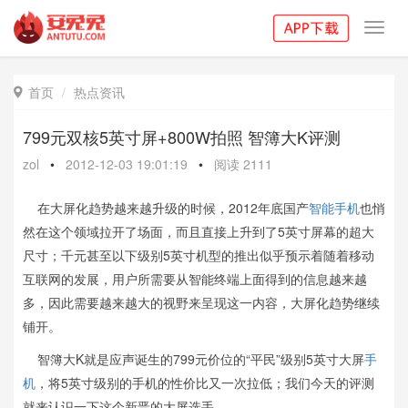
Toggl
navig
首页
热点资讯

799元双核5英寸屏+800W拍照 智簿大K评测
zol
•
2012-12-03 19:01:19
•
阅读
2111
在大屏化趋势越来越升级的时候，2012年底国产
智能手机
也悄
然在这个领域拉开了场面，而且直接上升到了5英寸屏幕的超大
尺寸；千元甚至以下级别5英寸机型的推出似乎预示着随着移动
互联网的发展，用户所需要从智能终端上面得到的信息越来越
多，因此需要越来越大的视野来呈现这一内容，大屏化趋势继续
铺开。
智簿大K就是应声诞生的799元价位的“平民”级别5英寸大屏
手
机
，将5英寸级别的手机的性价比又一次拉低；我们今天的评测
就来认识一下这个新晋的大屏选手。