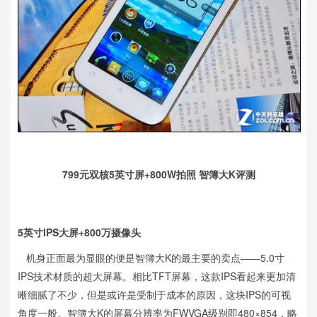
799元双核5英寸屏+800W拍照 智簿大K评测
5英寸IPS大屏+800万摄像头
机身正面最为显眼的便是智簿大K的最主要的卖点——5.0寸
IPS技术材质的超大屏幕。相比TFT屏幕，这款IPS看起来更加清
晰细腻了不少，但是或许是受制于成本的原因，这块IPS的可视
角度一般。智簿大K的屏幕分辨率为FWVGA级别即480×854，略