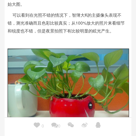
始大图。
可以看到在光照不错的情况下，智簿大K的主摄像头表现不
错，测光准确而且色彩比较真实；从100%放大的照片来看细节
和锐度也不错，但是夜景拍照下有比较明显的眩光产生。





0
0