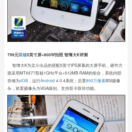
799元
双核
5英寸屏+800W拍照 智簿大K评测
智簿大K为北斗出品的搭配5英寸IPS屏幕的大屏手机，硬件方
面采用MT6577双核1GHz平台+512MB RAM的组合，系统内部
存储为
4GB
，运行
Android
4.0.4系统；后置
800万像素
BSI摄像
头，前置摄像头为VGA级别。支持双卡双待功能。