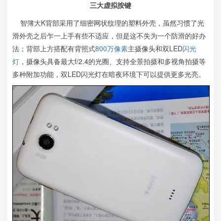
三大虚拟按键
智簿大K背部采用了细密网状纹理的塑料外壳，虽然习惯了光
滑外壳之后乍一上手有些不适应，但是这不失为一个防滑的好办
法；背部上方搭配有背照式
800万像素
主摄像头和双LED
闪光
灯
，摄像头具备最大f/2.4的光圈、支持全景拍摄和多视角拍摄等
多种附加功能，双LED闪光灯在暗夜环境下可以提供更多光亮。