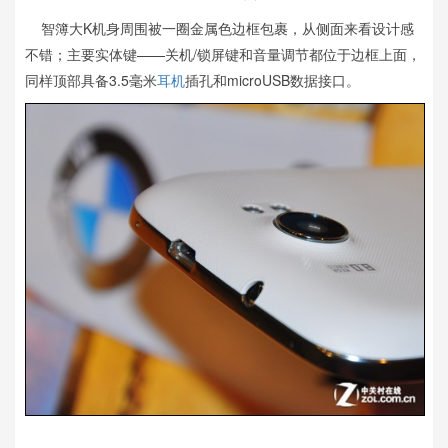
智簿大K机身周围被一圈金属色边框包裹，从侧面来看设计感
不错；主要实体键——关机/锁屏键和音量调节都位于边框上面，
同样顶部具备3.5毫米
耳机
插孔和microUSB数据接口。