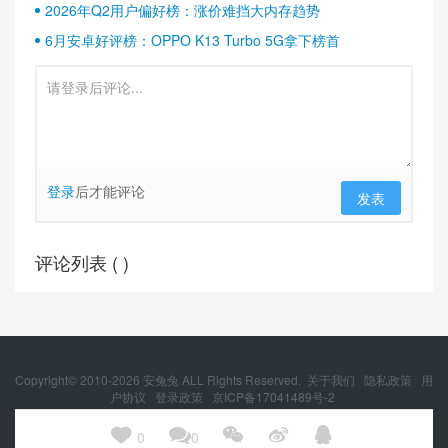
2026年Q2用户偏好榜：涨价难挡大内存趋势
6月安卓好评榜：OPPO K13 Turbo 5G拿下榜首
登录
后才能评论
发表
评论列表 (
)
Copyright© 2010-
2026
安兔兔 ALL Rights Reserved.
关于我们
隐私政策
用
户协议
登录政策
京ICP备17041489号-2
京公网安备 11010502054377号





0
0