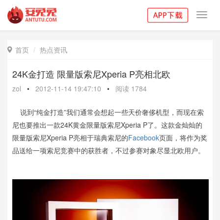
Toggl
navig
首页
热点资讯

24K金打造 限量版索尼Xperia P亮相北欧
zol
•
2012-11-14 19:47:10
•
阅读
1784
说到“纯金打造”我们通常会想起一些天价奢侈机型，而现在索
尼也要推出一款24K黄金限量版索尼Xperia P了。这款金灿灿的
限量版索尼Xperia P亮相于瑞典索尼的
Facebook
页面，将作为奖
品送给一项索尼竞赛中的获胜者，不过参赛对象尽显北欧用户。