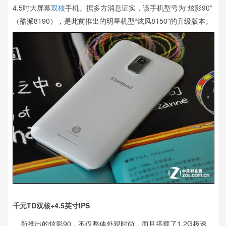
4.5吋大屏幕
双核
手机。据多方消息证实，该手机型号为“炫影90”
（酷派8190），是此前推出的明星机型“炫风8150”的升级版本。
千元TD双核+4.5英寸IPS
新推出的炫影90，不仅整体外观时尚，而且搭载了1.2G极速