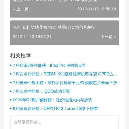
« 上一篇
2012-11-13 18:56:18
10年专利契约化敌为友 苹果HTC为何和解?
2012-11-13 19:07:24
下一篇 »
相关推荐
7月iOS设备性能榜：iPad Pro 4被踢出局
7月安卓好评榜：REDMI K90至尊版新机即夺冠 OPPO占据
半壁江山
7月安卓性价比榜：摩托罗拉称霸千元档 旗舰芯片全面下放
7月安卓性能榜：iQOO成功卫冕
2026年Q2用户偏好榜：涨价难挡大内存趋势
6月安卓好评榜：OPPO K13 Turbo 5G拿下榜首