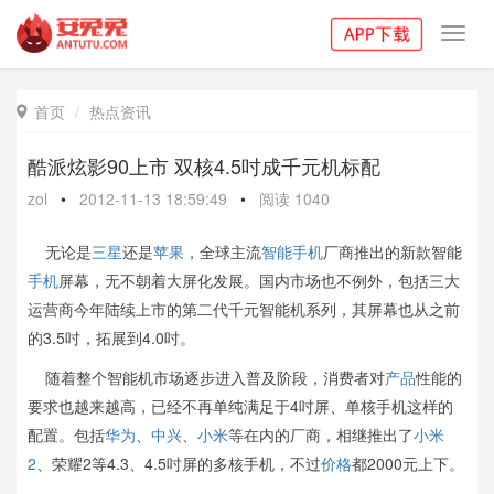
Toggl
navig
首页
热点资讯

酷派炫影90上市 双核4.5吋成千元机标配
zol
•
2012-11-13 18:59:49
•
阅读
1040
无论是
三星
还是
苹果
，全球主流
智能手机
厂商推出的新款智能
手机
屏幕，无不朝着大屏化发展。国内市场也不例外，包括三大
运营商今年陆续上市的第二代千元智能机系列，其屏幕也从之前
的3.5吋，拓展到4.0吋。
随着整个智能机市场逐步进入普及阶段，消费者对
产品
性能的
要求也越来越高，已经不再单纯满足于4吋屏、单核手机这样的
配置。包括
华为
、
中兴
、
小米
等在内的厂商，相继推出了
小米
2
、荣耀2等4.3、4.5吋屏的多核手机，不过
价格
都2000元上下。