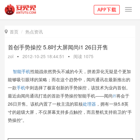
Toggl
navig
首页
热点资讯

首创手势操控 5.8吋大屏闻尚i1 26日开售
zol
•
2012-10-25 18:44:51
•
阅读
1075
智能手机
性能战依然势头不减的今天，拼差异化无疑是个更加
能够吸引眼球的策略；而在这个趋势中，闻尚通讯在最新推出的
一款
手机
中则选择了极富创新的手势操控，该技术为业内首创。
最近由闻尚通讯打造的首款手势操控智能手机——闻尚
i1
将会于
26日开售。该机内置了一枚主流的双核
处理器
，拥有一块5.8英
寸的超级大屏，不仅屏幕支持多点触控，而且整机支持前卫的“手
势操控”。