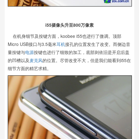
i55摄像头升至800万像素
在机身细节及按键方面，koobee i55也进行了微调。顶部
Micro USB接口与3.5毫米
耳机
接孔的位置发生了改变。而侧边音
量按键与
电源
按键也进行了细致的加工，底部则依旧是开启后盖
的凹槽以及
麦克风
的位置。尽管改变不大，但是我们能看到i55在
细节方面的精艺求精。