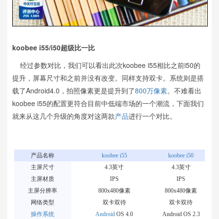
koobee i55/i50超级比一比
经过参数对比，我们可以看出此次koobee i55相比之前i50的
提升，屏幕尺寸和之前并没有改变。同样支持双卡。系统则是搭
载了Android4.0，拍照像素更是提升到了
800万像素
。不难看出
koobee i55的配置更符合目前中低端市场的一个潮流，下面我们
就来从这几个升级的角度对这两款
产品
进行一个对比。
产品名称
koobee i55
koobee i50
主屏尺寸
4.3英寸
4.3英寸
主屏材质
IPS
IPS
主屏分辨率
800x480像素
800x480像素
网络类型
双卡双待
双卡双待
操作系统
Android
OS 4.0
Android OS 2.3