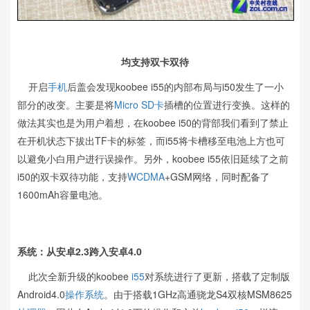
均支持双卡双待
开启
手机
后盖会发现koobee i55的内部布局与i50发生了一小
部分的改变。主要是将
Micro SD卡
插槽的位置进行变换。这样的
做法其实也是为用户着想，在koobee i50的背部我们看到了禁止
在开机状态下拔出TF卡的标签，而i55将卡槽移至电池上方也可
以避免小白用户进行误操作。另外，koobee i55依旧延续了之前
i50的双卡双待功能，支持
WCDMA
+GSM网络，同时配备了
1600mAh容量电池。
系统：从安卓2.3跨入安卓4.0
此次全新升级的koobee
i55
对系统进行了更新，搭载了定制版
Android4.0
操作系统
。由于搭载1GHz高通骁龙S4双核MSM8625