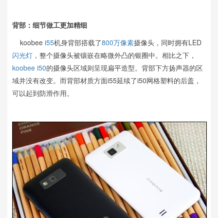
背部：细节做工更加精细
koobee
i55
机身背部搭载了
800万像素
摄像头，同时拥有LED
闪光灯
，整个摄像头被镶嵌在略微外凸的银圈中。相比之下，
koobee i50
的摄像头区域则呈现扁平造型。背部下方扬声器的区
域并没有改变。而背部材质方面i55延续了i50网格塑料的后盖，
可以起到防滑作用。