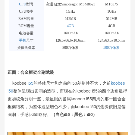
CPU
型号
高通 骁龙Snapdragon MSM8625
MT6575
CPU频率
1GHz
1GHz
RAM容量
512MB
512MB
ROM容量
4GB
4GB
电池容量
1600mAh
1600mAh
手机
尺寸
126.5x66.6x10.6mm
124x63.5x10.5mm
摄像头像素
800万像素
500万像素
正面：合金框架全副武装
koobee
i55
的整体尺寸和之前的i50差别并不大，之前
koobee
i50
整体呈现出圆润的造型，而现在的koobee i55的四个边角显得
更加棱角分明一些，最显眼的当属koobee i55四周的那一圈合金
框架结构，为整体造型增色不少，而koobee i50的边缘依旧是偏
圆润，手感比i55略好。
（白色i55；黑色：i50）