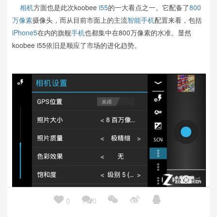
相机
方面也是此次koobee
i55
的一大看点之一。它配备了
800
万像素
摄像头，而从目前市面上的主流
智能手机
配置来看，包括
iPhone5
在内的旗舰
手机
也都集中在800万像素的水准。显然
koobee i55依旧是顺应了市场的进化趋势。





0
0
i55相机设置