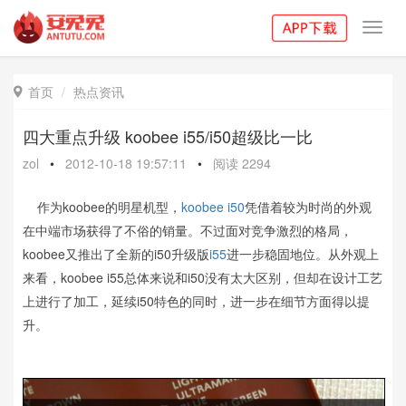
Toggl
navig
首页
热点资讯

四大重点升级 koobee i55/i50超级比一比
zol
•
2012-10-18 19:57:11
•
阅读
2294
作为koobee的明星机型，
koobee i50
凭借着较为时尚的外观
在中端市场获得了不俗的销量。不过面对竞争激烈的格局，
koobee又推出了全新的i50升级版
i55
进一步稳固地位。从外观上
来看，koobee i55总体来说和i50没有太大区别，但却在设计工艺
上进行了加工，延续i50特色的同时，进一步在细节方面得以提
升。