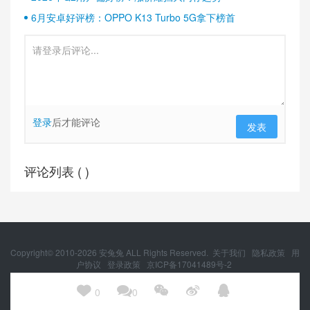
6月安卓好评榜：OPPO K13 Turbo 5G拿下榜首
登录
后才能评论
发表
评论列表 (
)
Copyright© 2010-
2026
安兔兔 ALL Rights Reserved.
关于我们
隐私政策
用
户协议
登录政策
京ICP备17041489号-2
京公网安备 11010502054377号





0
0