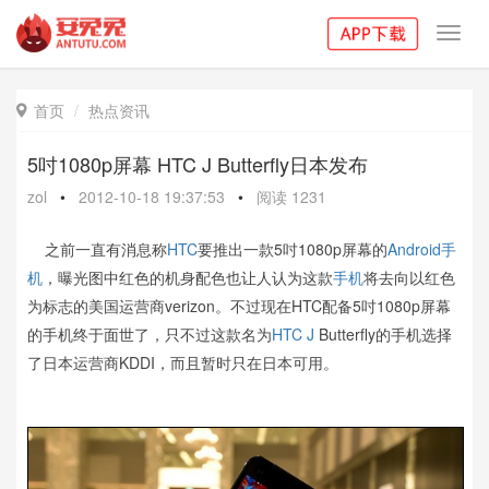
Toggl
navig
首页
热点资讯

5吋1080p屏幕 HTC J Butterfly日本发布
zol
•
2012-10-18 19:37:53
•
阅读
1231
之前一直有消息称
HTC
要推出一款5吋1080p屏幕的
Android手
机
，曝光图中红色的机身配色也让人认为这款
手机
将去向以红色
为标志的美国运营商verizon。不过现在HTC配备5吋1080p屏幕
的手机终于面世了，只不过这款名为
HTC J
Butterfly的手机选择
了日本运营商KDDI，而且暂时只在日本可用。