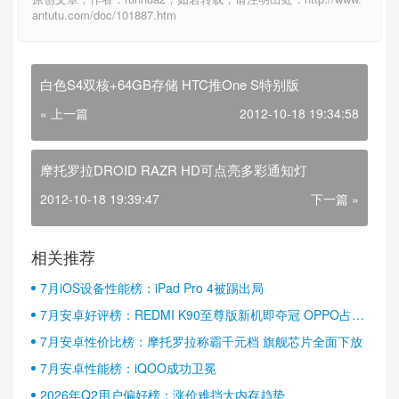
antutu.com/doc/101887.htm
白色S4双核+64GB存储 HTC推One S特别版
« 上一篇
2012-10-18 19:34:58
摩托罗拉DROID RAZR HD可点亮多彩通知灯
2012-10-18 19:39:47
下一篇 »
相关推荐
7月iOS设备性能榜：iPad Pro 4被踢出局
7月安卓好评榜：REDMI K90至尊版新机即夺冠 OPPO占据
半壁江山
7月安卓性价比榜：摩托罗拉称霸千元档 旗舰芯片全面下放
7月安卓性能榜：iQOO成功卫冕
2026年Q2用户偏好榜：涨价难挡大内存趋势