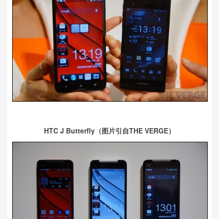
HTC J Butterfly（图片引自THE VERGE
）