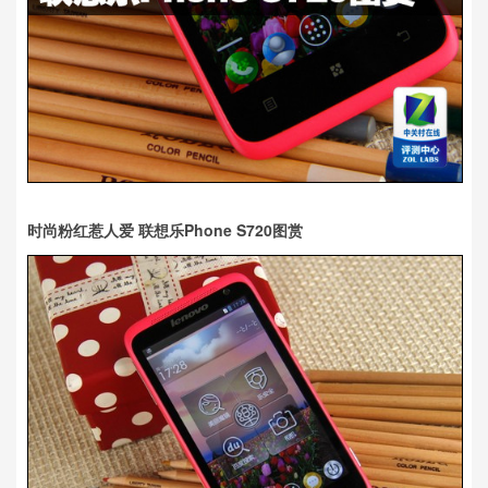
时尚粉红惹人爱 联想乐Phone S720图赏