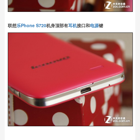
联想
乐Phone S720
机身顶部有
耳机
接口和
电源
键