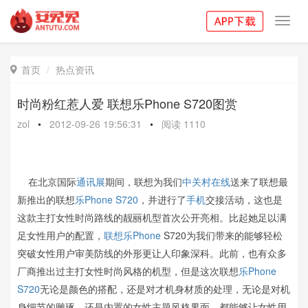
Toggl
navig
首页
热点资讯

时尚粉红惹人爱 联想乐Phone S720图赏
zol
•
2012-09-26 19:56:31
•
阅读
1110
在北京国际
通讯展
期间，联想为我们
中关村在线
送来了联想最
新推出的联想
乐Phone S720
，并进行了
手机
交接活动，这也是
这款主打女性时尚路线的靓丽机型首次公开亮相。比起她足以满
足女性用户的配置，
联想乐Phone
S720为我们带来的能够轻松
突破女性用户审美防线的外形更让人印象深科。此前，也有众多
厂商推出过主打女性时尚风格的机型，但是这次联想
乐Phone
S720
无论是颜色的搭配，还是对才机身材质的处理，无论是对机
身细节的雕琢，还是内置的女性主题风格界面，都能够让女性用