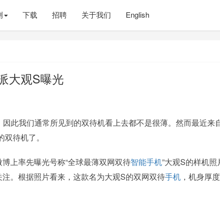
测
下载
招聘
关于我们
English
酷派大观S曝光
，因此我们通常所见到的双待机看上去都不是很薄。然而最近来
的双待机了。
微博上率先曝光号称“全球最薄双网双待
智能手机
”大观S的样机照
关注。根据照片看来，这款名为大观S的双网双待
手机
，机身厚度