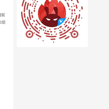
网双
0层