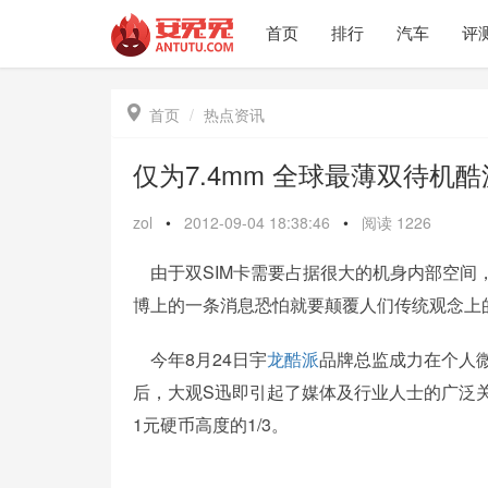
首页
排行
汽车
评

首页
热点资讯
仅为7.4mm 全球最薄双待机
zol
•
2012-09-04 18:38:46
•
阅读
1226
由于双SIM卡需要占据很大的机身内部空间
博上的一条消息恐怕就要颠覆人们传统观念上
今年8月24日宇
龙
酷派
品牌总监成力在个人
后，大观S迅即引起了媒体及行业人士的广泛
1元硬币高度的1/3。