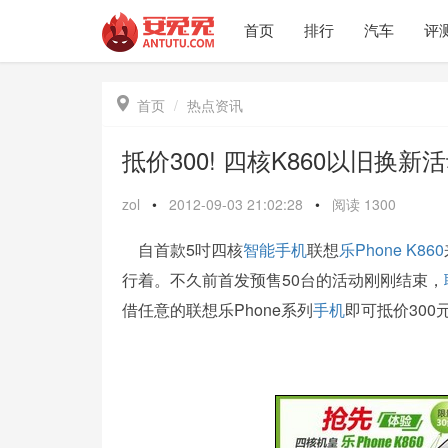
首页
排行
汽车
评

首页
热点资讯
抵价300! 四核K860以旧换
zol
•
2012-09-03 21:02:28
•
阅读
1300
自首款5吋四核
智能手机
联想
乐Phone K860
行着。不久前首发预售50台的活动刚刚结束，
借任意的联想乐Phone系列
手机
即可抵价300元