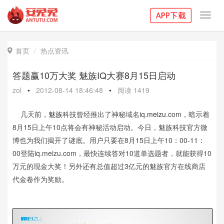
Toggl
navig
首页
热点资讯

答题赢10万大奖 魅族IQ大赛8月15日启动
zol
•
2012-08-14 18:46:48
•
阅读
1419
几天前，
魅族
科技曾经推出了神秘域名iq.
meizu
.com，暗示着
8月15日上午10点将会有神秘活动启动。今日，魅族科技官方微
博也为我们揭开了谜底。用户只要在8月15日上午10：00-11：
00登陆iq.meizu.com，最快连续答对10道单选题者，就能获得10
万元的现金大奖！另外还有总值超过3亿元的魅族官方在线商店
代金卷作为奖励。