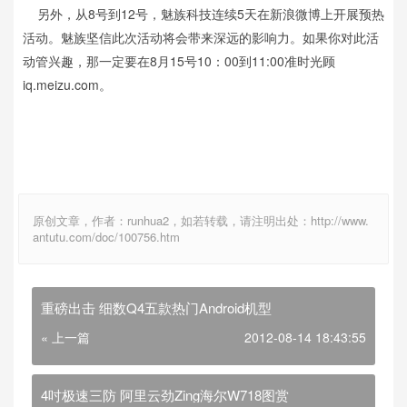
另外，从8号到12号，魅族科技连续5天在新浪微博上开展预热
活动。魅族坚信此次活动将会带来深远的影响力。如果你对此活
动管兴趣，那一定要在8月15号10：00到11:00准时光顾
iq.meizu.com。
原创文章，作者：runhua2，如若转载，请注明出处：http://www.
antutu.com/doc/100756.htm
重磅出击 细数Q4五款热门Android机型
« 上一篇
2012-08-14 18:43:55
4吋极速三防 阿里云劲Zing海尔W718图赏