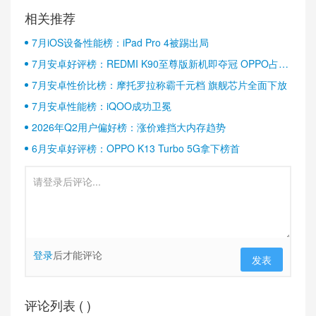
相关推荐
7月iOS设备性能榜：iPad Pro 4被踢出局
7月安卓好评榜：REDMI K90至尊版新机即夺冠 OPPO占据
半壁江山
7月安卓性价比榜：摩托罗拉称霸千元档 旗舰芯片全面下放
7月安卓性能榜：iQOO成功卫冕
2026年Q2用户偏好榜：涨价难挡大内存趋势
6月安卓好评榜：OPPO K13 Turbo 5G拿下榜首
登录
后才能评论
发表
评论列表 (
)