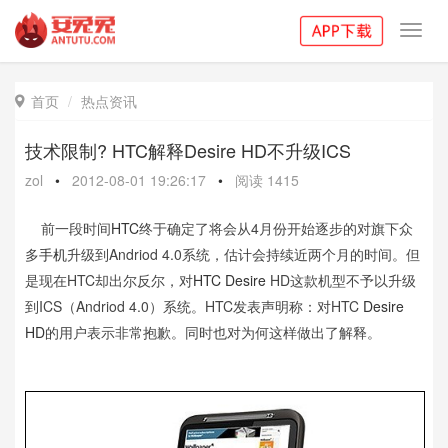
Toggl
navig
首页
热点资讯

技术限制? HTC解释Desire HD不升级ICS
zol
•
2012-08-01 19:26:17
•
阅读
1415
前一段时间
HTC
终于确定了将会从4月份开始逐步的对旗下众
多
手机
升级到Andriod 4.0系统，估计会持续近两个月的时间。但
是现在HTC却出尔反尔，对
HTC Desire
HD这款机型不予以升级
到ICS（Andriod 4.0）系统。HTC发表声明称：对HTC
Desire
HD
的用户表示非常抱歉。同时也对为何这样做出了解释。