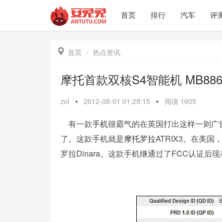
首页
排行
汽车
评

首页
热点资讯
摩托首款双核S4智能机 MB8
zol
•
2012-08-01 01:29:15
•
阅读
1605
有一款
手机
很霸气的在英国打出这样一则广
了。这款手机就是
摩托罗拉
ATRIX3。在美
罗拉Dinara。这款手机继通过了FCC认证后现