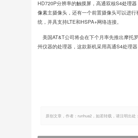
HD720P分辨率的
触摸屏
，高通双核S4
处理器
像素
主摄像头，还有一个前置摄像头可以进行
统，并具支持LTE和HSPA+网络连接。
美国AT&T公司将会在下个月率先推出摩托罗拉
州仪器的处理器，这款新机采用高通S4处理
原创文章，作者：runhua2，如若转载，请注明出处：http://w