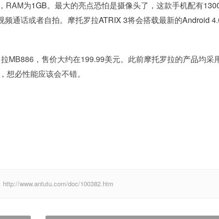
，RAM为
1GB
。最大的亮点恐怕是摄像头了，这款手机配有1
30
视频通话或者自拍。摩托罗拉
ATRIX 3
将会搭载最新的
Android
4
MB886，售价大约在199.99美元。此前摩托罗拉的
产品
均采
器，想必性能应该会不错。
ww.antutu.com/doc/100382.htm