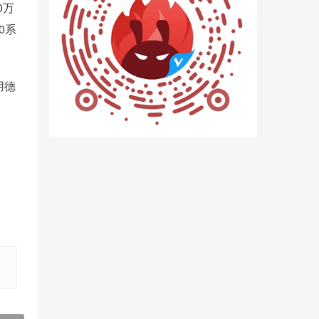
0万
.0系
用德