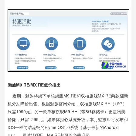
魅族M9 RE
/
MX
RE低价推出
近期，魅族将旗下单核旗舰
M9 RE
和双核旗舰MX RE两款翻新
机分别降价出售。根据魅族官网介绍，双核旗舰MX RE（16G）
只需1999元。另一款单核旗舰
M9
RE（带8G存储卡）更是物美
价廉，只需1299元。如果你担心系统升级，本月魅族即将发布和
IOS一样简洁流畅的Flyme OS1.0系统（基于最新的
Android
4.0），届时MXRE、M9 RE都可以免费升级。