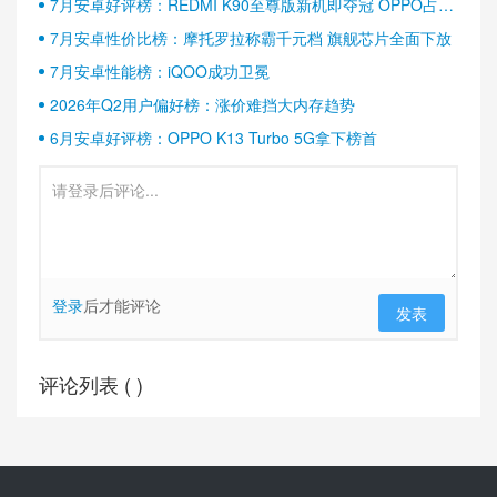
7月安卓好评榜：REDMI K90至尊版新机即夺冠 OPPO占据
半壁江山
7月安卓性价比榜：摩托罗拉称霸千元档 旗舰芯片全面下放
7月安卓性能榜：iQOO成功卫冕
2026年Q2用户偏好榜：涨价难挡大内存趋势
6月安卓好评榜：OPPO K13 Turbo 5G拿下榜首
登录
后才能评论
发表
评论列表 (
)