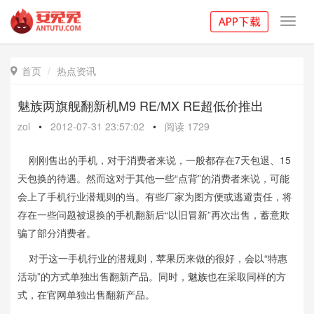
Toggl
navig
首页
热点资讯

魅族两旗舰翻新机M9 RE/MX RE超低价推出
zol
•
2012-07-31 23:57:02
•
阅读
1729
刚刚售出的
手机
，对于消费者来说，一般都存在7天包退、15
天包换的待遇。然而这对于其他一些“点背”的消费者来说，可能
会上了手机行业潜规则的当。有些厂家为图方便或逃避责任，将
存在一些问题被退换的手机翻新后“以旧冒新”再次出售，蓄意欺
骗了部分消费者。
对于这一手机行业的潜规则，
苹果
历来做的很好，会以“特惠
活动”的方式单独出售翻新
产品
。同时，
魅族
也在采取同样的方
式，在官网单独出售翻新产品。