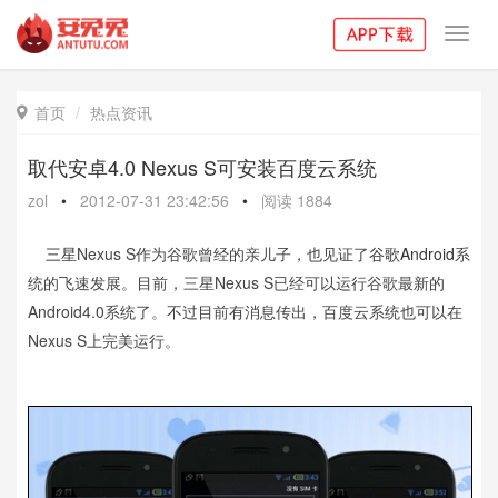
Toggl
navig
首页
热点资讯

取代安卓4.0 Nexus S可安装百度云系统
zol
•
2012-07-31 23:42:56
•
阅读
1884
三星
Nexus S作为谷歌曾经的亲儿子，也见证了
谷歌Android
系
统的飞速发展。目前，三星Nexus S已经可以运行谷歌最新的
Android4.0系统了。不过目前有消息传出，百度云系统也可以在
Nexus S上完美运行。