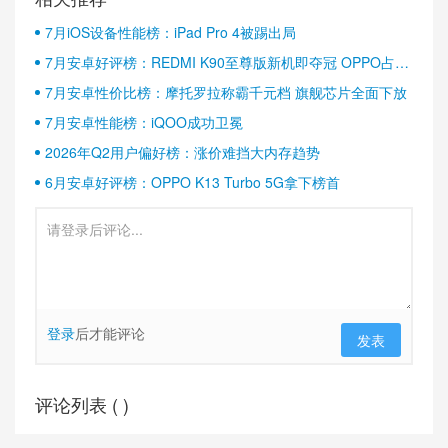
7月iOS设备性能榜：iPad Pro 4被踢出局
7月安卓好评榜：REDMI K90至尊版新机即夺冠 OPPO占据
半壁江山
7月安卓性价比榜：摩托罗拉称霸千元档 旗舰芯片全面下放
7月安卓性能榜：iQOO成功卫冕
2026年Q2用户偏好榜：涨价难挡大内存趋势
6月安卓好评榜：OPPO K13 Turbo 5G拿下榜首
登录
后才能评论
发表
评论列表 (
)