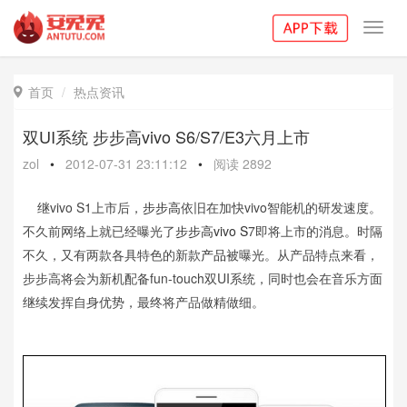
Toggl
navig
首页
热点资讯

双UI系统 步步高vivo S6/S7/E3六月上市
zol
•
2012-07-31 23:11:12
•
阅读
2892
继vivo S1上市后，
步步高
依旧在加快vivo智能机的研发速度。
不久前网络上就已经曝光了
步步高vivo S
7即将上市的消息。时隔
不久，又有两款各具特色的新款
产品
被曝光。从产品特点来看，
步步高将会为新机配备fun-touch双UI系统，同时也会在音乐方面
继续发挥自身优势，最终将产品做精做细。