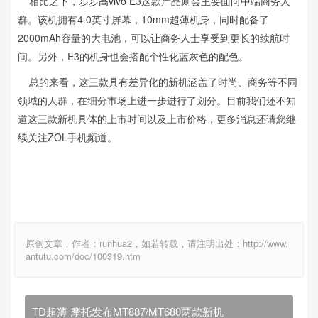
相比之下，
步步高vivo E
3这款产品则会主要面向中端商务人
群。该机拥有4.0英寸屏幕，10mm
超薄机
身，同时配备了
2000mAh容量的大电池，可以让商务人士享受到更长的续航时
间。另外，E3的机身也会搭配个性化蓝灰色的配色。
总的来看，这三款具有差异化的新机涵盖了时尚、商务等不同
领域的人群，在细分市场上进一步进行了划分。目前我们还不知
道这三款新机具体的上市时间以及上市
价格
，更多消息还请您继
续关注ZOL手机频道。
原创文章，作者：runhua2，如若转载，请注明出处：http://www.
antutu.com/doc/100319.htm
TD超薄 摩托发布MT887/MT680两款新机