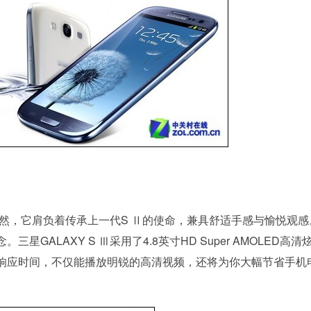
是偶然，它肩负着传承上一代S Ⅱ的使命，兼具舒适手感与愉悦观感
ALAXY S Ⅲ采用了4.8英寸HD Super AMOLED高清
响应时间，不仅能播放明锐的高清视频，还将为你大幅节省手机