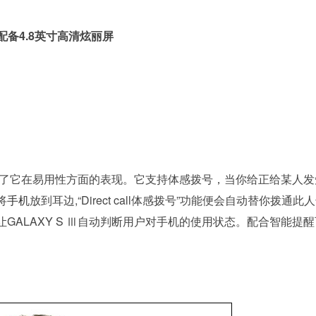
配备4.8英寸高清炫丽屏
点推广了它在易用性方面的表现。它支持体感拨号，当你给正给某人发
将
手机
放到耳边,“Direct call体感拨号”功能便会自动替你拨通此
可以让GALAXY S Ⅲ自动判断用户对手机的使用状态。配合智能提