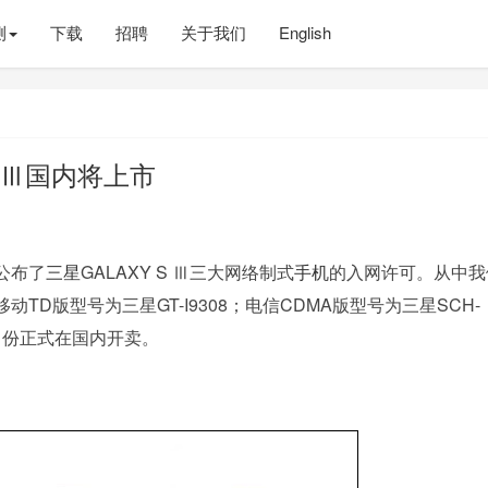
测
下载
招聘
关于我们
English
S Ⅲ国内将上市
公布了
三星
GALAXY S Ⅲ三大网络制式
手机
的入网许可。从中我
移动TD版型号为三星GT-I9308；电信CDMA版型号为三星SCH-
月份正式在国内开卖。