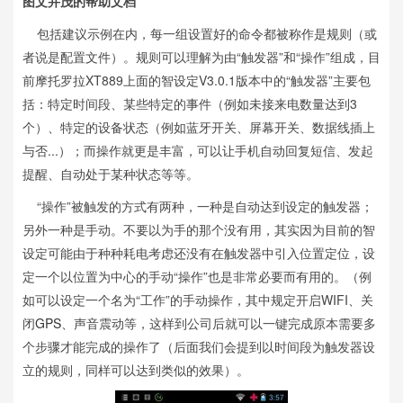
图文并茂的帮助文档
包括建议示例在内，每一组设置好的命令都被称作是规则（或
者说是配置文件）。规则可以理解为由“触发器”和“操作”组成，目
前摩托罗拉XT889上面的智设定V3.0.1版本中的“触发器”主要包
括：特定时间段、某些特定的事件（例如未接来电数量达到3
个）、特定的设备状态（例如蓝牙开关、屏幕开关、数据线插上
与否...）；而操作就更是丰富，可以让手机自动回复短信、发起
提醒、自动处于某种状态等等。
“操作”被触发的方式有两种，一种是自动达到设定的触发器；
另外一种是手动。不要以为手的那个没有用，其实因为目前的智
设定可能由于种种耗电考虑还没有在触发器中引入位置定位，设
定一个以位置为中心的手动“操作”也是非常必要而有用的。（例
如可以设定一个名为“工作”的手动操作，其中规定开启WIFI、关
闭
GPS
、声音震动等，这样到公司后就可以一键完成原本需要多
个步骤才能完成的操作了（后面我们会提到以时间段为触发器设
立的规则，同样可以达到类似的效果）。