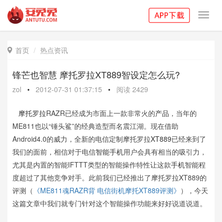
Toggl
navig
首页
热点资讯

锋芒也智慧 摩托罗拉XT889智设定怎么玩?
zol
•
2012-07-31 01:37:15
•
阅读
2429
摩托罗拉
RAZR已经成为市面上一款非常火的
产品
，当年的
ME811也以“锤头鲨”的经典造型而名震江湖。现在借助
Android4.0的威力，全新的电信定制摩托罗拉
XT889
已经来到了
我们的面前，相信对于电信
智能手机
用户会具有相当的吸引力，
尤其是内置的智能IFTTT类型的智能操作特性让这款
手机
智能程
度超过了其他竞争对手。此前我们已经推出了摩托罗拉XT889的
评测（
《ME811魂RAZR背 电信街机摩托XT889评测》
），今天
这篇文章中我们就专门针对这个智能操作功能来好好说道说道。