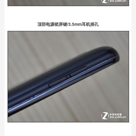
顶部
电源
锁屏键/3.5mm
耳机
插孔