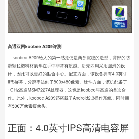
高通双网koobee
A209
评测
koobee A209给人的第一感觉便是商务沉稳的造型，背部的防
滑颗粒塑料材质拿在手中非常有质感。后壳四周采用圆滑的设
计，因此可以更好的贴合手心。配置方面，该设备拥有4.0英寸
IPS屏幕，分辨率达到了800x480像素。硬件方面，该机配备了
1GHz高通MSM7227A
处理器
，这也是koobee与高通的首次合
作。此外，koobee A209还搭载了Android2.3
操作系统
，同时拥
有
500万像素
摄像头。
正面：4.0英寸IPS高清电容屏