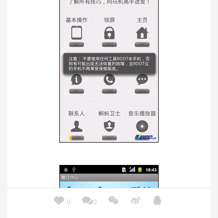





0
0