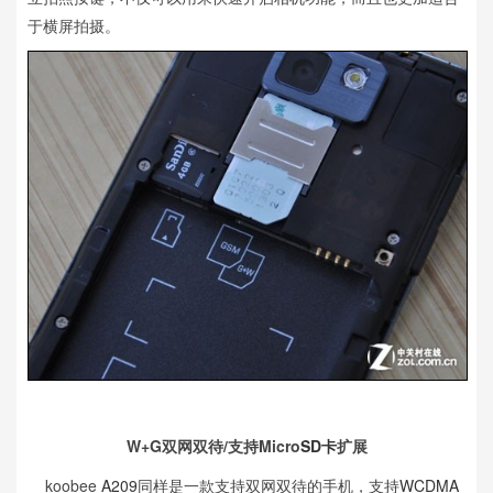
于横屏拍摄。
W+G双网双待/支持Micro
SD卡
扩展
koobee
A209
同样是一款支持双网双待的手机，支持
WCDMA