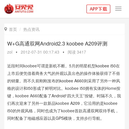
Toggl
navig
首页
热点资讯

W+G高通双网Android2.3 koobee A209评测
zol
•
2012-07-31 00:17:43
•
阅读
3417
近段时间koobee可谓是新机不断。5月的明星机型
koobee i50
在
上市后便凭借着商务大气的外观以及出色的操作体验获得了不俗
的销量。而不久前刚刚发布的
koobee A660
则采用了另外一种风
格的设计和i50形成了鲜明对比。koobee i50拥有实体的Home按
键，koobee A660配备了
Android
“四大天王”按键。时隔不久，我
们再次迎来了另外一款新品koobee
A209
，它沿用的是koobee
i50的外观风格，同时也成为了koobee首款高通双网双待
手机
，
同时配备了地磁感应器以及
GPS模块
，支持步行导航。