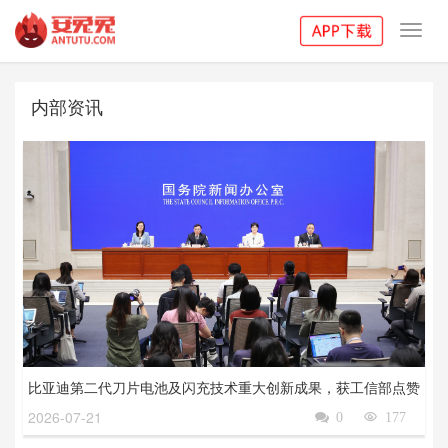
Toggl
navig
内部资讯
比亚迪第二代刀片电池及闪充技术重大创新成果，获工信部点赞
2026-07-21

0

177