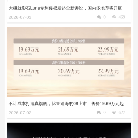
大疆就影石Luna专利侵权发起全新诉讼，国内多地即将开庭
2026-07-03

0

469
不计成本打造真旗舰，比亚迪海豹08上市，售价19.69万元起
2026-07-02

0

627