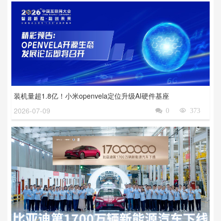
装机量超1.8亿！小米openvela定位升级AI硬件基座
2026-07-09

0

373