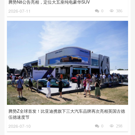
腾势N8公告亮相，定位大五座纯电豪华SUV
2026-07-11

0

386
腾势Z全球首发！比亚迪携旗下三大汽车品牌再次亮相英国古德
伍德速度节
2026-07-10

0

298