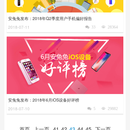
安兔兔发布：2018年Q2季度用户手机偏好报告
2018-07-11

33

28364
安兔兔发布：2018年6月iOS设备好评榜
2018-07-10

5

29882
首页
上一页
41
42
43
44
45
下一页