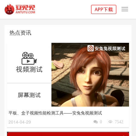
Toggl
navig
热点资讯
平板、盒子视频性能检测工具——安兔兔视频测试
2014-04-29

0

7542