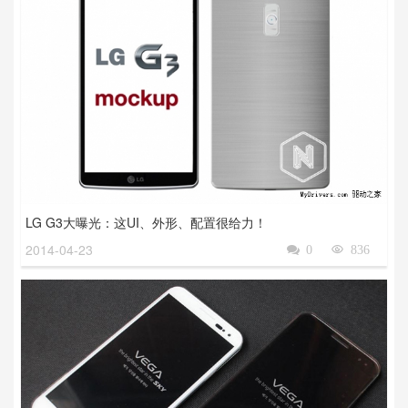
LG G3大曝光：这UI、外形、配置很给力！
2014-04-23

0

836