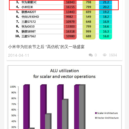
小米华为狂欢节之后 “高仿机”的又一场盛宴
2014-04-11

0

1604