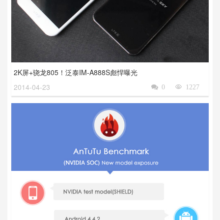
2K屏+骁龙805！泛泰IM-A888S彪悍曝光
2014-04-23

0

1227