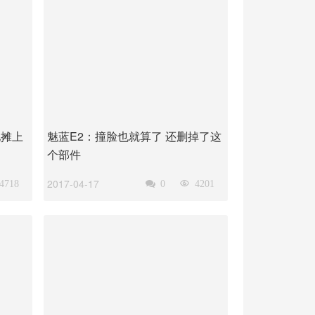
地摊上
魅蓝E2：撞脸也就算了 还删掉了这
个部件
2017-04-17
4718

0

4201