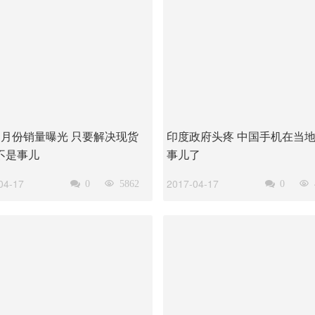
3月份销量曝光 只要解决现货
印度政府头疼 中国手机在当
不是事儿
事儿了
04-17
2017-04-17

0

5862

0
