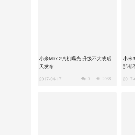
小米Max 2真机曝光 升级不大或后
小米
天发布
那都
2017-04-17
2017-

0

2038