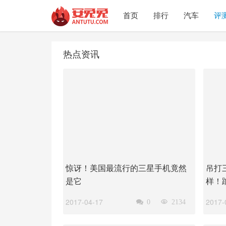
首页
排行
汽车
评
热点资讯
惊讶！美国最流行的三星手机竟然
吊打
是它
样！
2017-04-17
2017-

0

2134