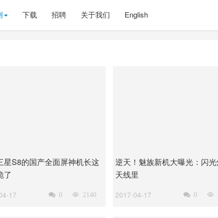
测
下载
招聘
关于我们
English
三星S8的国产全面屏神机长这
逆天！魅族新机大曝光：闪光
跪了
天线里
04-17
2017-04-17

0

2140

0
