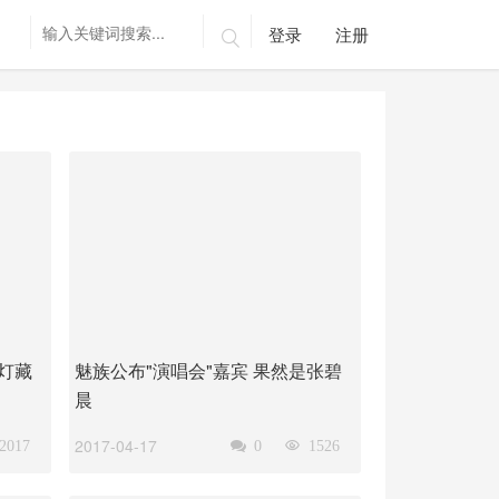
登录
注册

灯藏
魅族公布"演唱会"嘉宾 果然是张碧
晨
2017-04-17
2017

0

1526