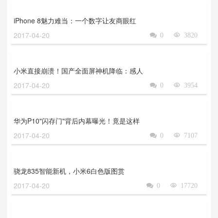
iPhone 8魅力难当：一个数字让友商眼红
2017-04-20

0

3820
小米直接崩溃！国产全面屏神机降临：感人
2017-04-20

0

3954
华为P10"闪存门"背后内幕曝光！竟是这样
2017-04-20

0

7107
骁龙835智能新机，小米6白色版图赏
2017-04-20

0

17720