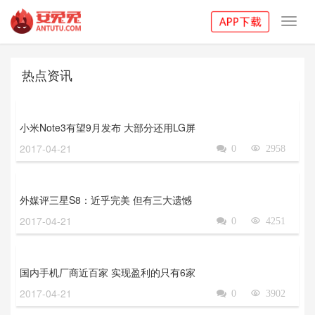
Toggl
navig
热点资讯
小米Note3有望9月发布 大部分还用LG屏
2017-04-21

0

2958
外媒评三星S8：近乎完美 但有三大遗憾
2017-04-21

0

4251
国内手机厂商近百家 实现盈利的只有6家
2017-04-21

0

3902