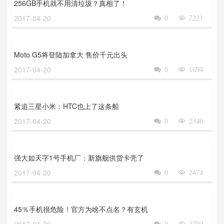
256GB手机就不用清垃圾？真相了！
2017-04-20

0

7221
Moto G5将登陆加拿大 售价千元出头
2017-04-20

0

1694
紧追三星小米：HTC也上了这条船
2017-04-20

0

2346
强大如天字1号手机厂：新旗舰供货卡壳了
2017-04-20

0

2474
45％手机很危险！官方为啥不点名？有玄机