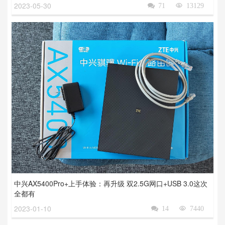
2023-05-30

71

13129
中兴AX5400Pro+上手体验：再升级 双2.5G网口+USB 3.0这次
全都有
2023-01-10

14

7440