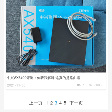
中兴AX5400评测：你听我解释 这真的是路由器
2021-11-30

2

8006
上一页
1
2
3
4
5
下一页