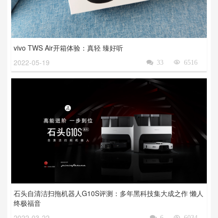
vivo TWS Air开箱体验：真轻 臻好听
2022-05-19

33

6516
石头自清洁扫拖机器人G10S评测：多年黑科技集大成之作 懒人
终极福音
2022-03-22

6

6034