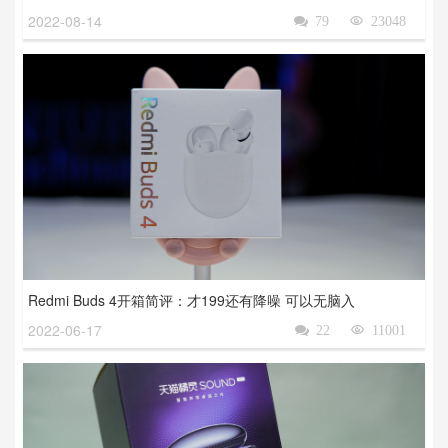
2022-08-14

79

23048
Redmi Buds 4开箱简评：才199还有降噪 可以无脑入
2022-06-17

22

11001