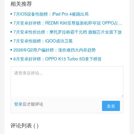
相关推荐
7月iOS设备性能榜：iPad Pro 4被踢出局
7月安卓好评榜：REDMI K90至尊版新机即夺冠 OPPO占据
半壁江山
7月安卓性价比榜：摩托罗拉称霸千元档 旗舰芯片全面下放
7月安卓性能榜：iQOO成功卫冕
2026年Q2用户偏好榜：涨价难挡大内存趋势
6月安卓好评榜：OPPO K13 Turbo 5G拿下榜首
登录
后才能评论
发表
评论列表 (
)