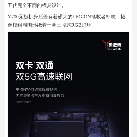
五代完全不同的模具设计。
Y700无极机身后盖有着硕大的LEGION拯救者标志，摄
像模组周围环绕着一圈三段式RGB灯环。