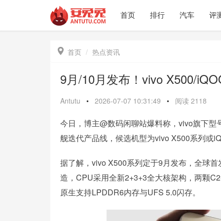
首页
排行
汽车
评

首页
热点资讯
9月/10月发布！vivo X500/i
Antutu
•
2026-07-07 10:31:49
•
阅读
2118
今日，博主@数码闲聊站爆料称，vivo旗下型号
舰迭代产品线，候选机型为vivo X500系列或
据了解，vivo X500系列定于9月发布，全球首
造，CPU采用全新2+3+3全大核架构，两颗C2
原生支持LPDDR6内存与UFS 5.0闪存。