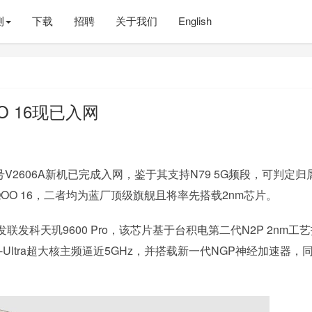
测
下载
招聘
关于我们
English
QOO 16现已入网
V2606A新机已完成入网，鉴于其支持N79 5G频段，可判定归
iQOO 16，二者均为蓝厂顶级旗舰且将率先搭载2nm芯片。
发联发科天玑9600 Pro，该芯片基于台积电第二代N2P 2nm工
-Ultra超大核主频逼近5GHz，并搭载新一代NGP神经加速器，