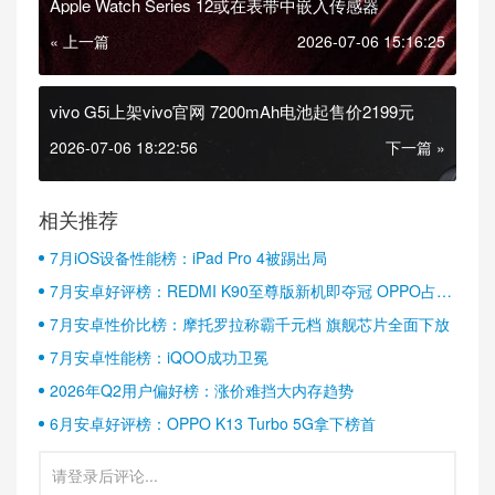
Apple Watch Series 12或在表带中嵌入传感器
« 上一篇
2026-07-06 15:16:25
vivo G5i上架vivo官网 7200mAh电池起售价2199元
2026-07-06 18:22:56
下一篇 »
相关推荐
7月iOS设备性能榜：iPad Pro 4被踢出局
7月安卓好评榜：REDMI K90至尊版新机即夺冠 OPPO占据
半壁江山
7月安卓性价比榜：摩托罗拉称霸千元档 旗舰芯片全面下放
7月安卓性能榜：iQOO成功卫冕
2026年Q2用户偏好榜：涨价难挡大内存趋势
6月安卓好评榜：OPPO K13 Turbo 5G拿下榜首