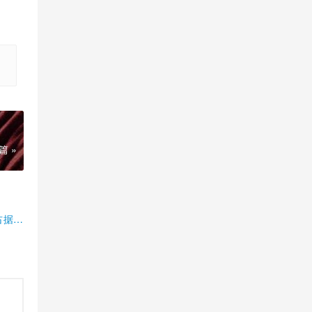
篇 »
占据半