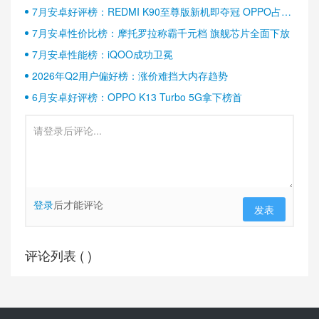
7月安卓好评榜：REDMI K90至尊版新机即夺冠 OPPO占据
半壁江山
7月安卓性价比榜：摩托罗拉称霸千元档 旗舰芯片全面下放
7月安卓性能榜：iQOO成功卫冕
2026年Q2用户偏好榜：涨价难挡大内存趋势
6月安卓好评榜：OPPO K13 Turbo 5G拿下榜首
登录
后才能评论
发表
评论列表 (
)