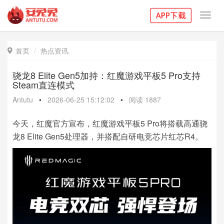
Toggl
navig
首页
热点资讯

骁龙8 Elite Gen5加持：红魔游戏平板5 Pro支持
Steam直连模式
Antutu
•
2026-06-25 15:12:02
•
阅读
1887
今天，红魔官方宣布，红魔游戏平板5 Pro将搭载高通骁
龙8 Elite Gen5处理器，并搭配自研电竞芯片红芯R4。