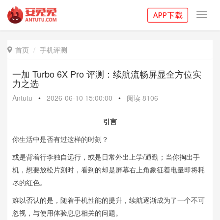
Toggl
navig
首页
手机评测

一加 Turbo 6X Pro 评测：续航流畅屏显全方位实
力之选
Antutu
•
2026-06-10 15:00:00
•
阅读
8106
引言
你生活中是否有过这样的时刻？
或是背着行李独自远行，或是日常外出上学/通勤；当你掏出手
机，想要放松片刻时，看到的却是屏幕右上角象征着电量即将耗
尽的红色。
难以否认的是，随着手机性能的提升，续航逐渐成为了一个不可
忽视，与使用体验息息相关的问题。