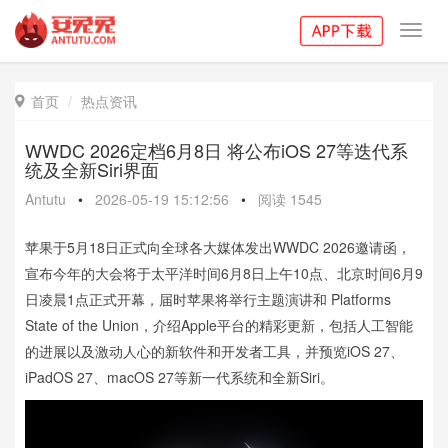
Toggl
navig
首页
热点资讯

WWDC 2026定档6月8日 将公布iOS 27等迭代系
统及全新Siri界面
Antutu
•
2026-05-19 15:12:56
•
阅读
1545
苹果于5月18日正式向全球各大媒体发出WWDC 2026邀请函，
宣布今年的大会将于太平洋时间6月8日上午10点、北京时间6月9
日凌晨1点正式开幕，届时苹果将举行主题演讲和 Platforms
State of the Union，介绍Apple平台的精彩更新，包括人工智能
的进展以及激动人心的新软件和开发者工具，并预览iOS 27、
iPadOS 27、macOS 27等新一代系统和全新Siri。