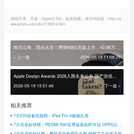
原创文章，作者：HyperZ-Ton，如若转载，请注明出处：http://w
ww.antutu.com/doc/136814.htm
阅尽山海，我自从容！腾势N9闪充版上市，40.98万元
起
« 上一篇
2026-05-19 11:08:29
Apple Design Awards 2026入围名单公布 国产游戏明
日方舟：终末地在列
2026-05-19 15:51:46
下一篇 »
相关推荐
7月iOS设备性能榜：iPad Pro 4被踢出局
7月安卓好评榜：REDMI K90至尊版新机即夺冠 OPPO占据
半壁江山
7月安卓性价比榜：摩托罗拉称霸千元档 旗舰芯片全面下放