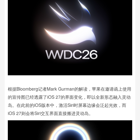
根据Bloomberg记者Mark Gurman的解读，苹果在邀请函上使用
的宣传图已经透露了iOS 27的界面变化，即以全新形态融入灵动
岛。在此前的iOS版本中，激活Siri时屏幕边缘会泛起光效，而
iOS 27则会将Siri交互界面直接搬进灵动岛。