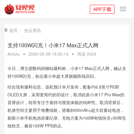
Toggl
navig
首页
热点资讯

支持100W闪充！小米17 Max正式入网
Antutu
•
2026-05-08 15:50:14
•
阅读
2024
今日，博主@数码闲聊站爆料称，小米17 Max正式入网，确认支
持100W闪充，标志着小米超大屏旗舰阵线回归。
结合现有爆料信息，该机预计本月发布，配备约6.9英寸RGB
OLED大屏，采用更简约的ID设计，取消此前小米17 Pro Max的
背屏设计，转而专注于握持与视觉体验的纯粹性。取消背屏后，
机身空间主要用于堆叠续航，搭载8000mAh±超大容量硅电池，
刷新小米手机电池容量纪录。充电方案为100W有线快充+50W无
线快充，兼容100W PPS协议。