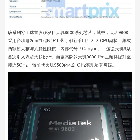
该系列将全球首发联发科天玑9600系列芯片，其中，天玑9600
采用台积电2nm制程N2P工艺，创新采用2+3+3 CPU架构，集成
两颗超大核与六颗性能核，内部代号「Canyon」，这是天玑9系
首次引入双超大核设计。而更高阶的天玑9600 Pro主频将提升至
接近5GHz，较前代天玑9500的4.21GHz实现显著突破。