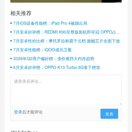
相关推荐
7月iOS设备性能榜：iPad Pro 4被踢出局
7月安卓好评榜：REDMI K90至尊版新机即夺冠 OPPO占据
半壁江山
7月安卓性价比榜：摩托罗拉称霸千元档 旗舰芯片全面下放
7月安卓性能榜：iQOO成功卫冕
2026年Q2用户偏好榜：涨价难挡大内存趋势
6月安卓好评榜：OPPO K13 Turbo 5G拿下榜首
登录
后才能评论
发表