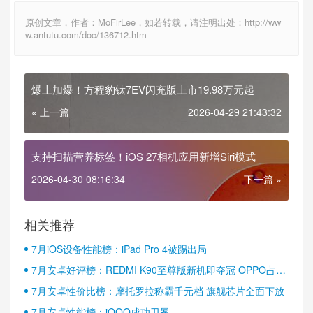
原创文章，作者：MoFirLee，如若转载，请注明出处：http://ww
w.antutu.com/doc/136712.htm
爆上加爆！方程豹钛7EV闪充版上市19.98万元起
« 上一篇
2026-04-29 21:43:32
支持扫描营养标签！iOS 27相机应用新增Siri模式
2026-04-30 08:16:34
下一篇 »
相关推荐
7月iOS设备性能榜：iPad Pro 4被踢出局
7月安卓好评榜：REDMI K90至尊版新机即夺冠 OPPO占据
半壁江山
7月安卓性价比榜：摩托罗拉称霸千元档 旗舰芯片全面下放
7月安卓性能榜：iQOO成功卫冕