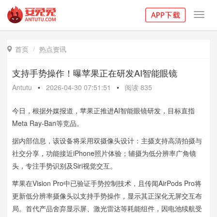
Toggl
navig
首页
热点资讯

支持手势操作！曝苹果正在研发AI智能眼镜
Antutu
•
2026-04-30 07:51:51
•
阅读
835
今日，根据外媒报道，苹果正推进AI智能眼镜研发，目标直指
Meta Ray-Ban等竞品。
据内部信息，该设备将采用双摄像头设计：主摄支持高清拍摄与
社交分享，功能接近iPhone照片体验；辅摄为低分辨率广角镜
头，专注手势识别及Siri视觉交互。
苹果在Vision Pro中已验证手势控制技术，且传闻AirPods Pro将
更新低分辨率摄像头以支持手势操作，显示其正深化无屏交互布
局。首代产品舍弃显示屏、激光雷达等耗能组件，因电池续航受