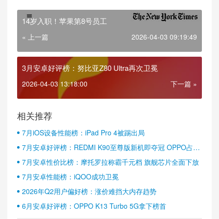
14岁入职！苹果第8号员工
« 上一篇
2026-04-03 09:19:49
3月安卓好评榜：努比亚Z80 Ultra再次卫冕
2026-04-03 13:18:00
下一篇 »
相关推荐
7月iOS设备性能榜：iPad Pro 4被踢出局
7月安卓好评榜：REDMI K90至尊版新机即夺冠 OPPO占据
半壁江山
7月安卓性价比榜：摩托罗拉称霸千元档 旗舰芯片全面下放
7月安卓性能榜：iQOO成功卫冕
2026年Q2用户偏好榜：涨价难挡大内存趋势
6月安卓好评榜：OPPO K13 Turbo 5G拿下榜首