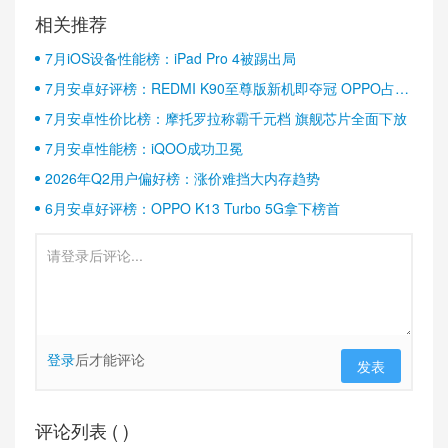
相关推荐
7月iOS设备性能榜：iPad Pro 4被踢出局
7月安卓好评榜：REDMI K90至尊版新机即夺冠 OPPO占据
半壁江山
7月安卓性价比榜：摩托罗拉称霸千元档 旗舰芯片全面下放
7月安卓性能榜：iQOO成功卫冕
2026年Q2用户偏好榜：涨价难挡大内存趋势
6月安卓好评榜：OPPO K13 Turbo 5G拿下榜首
登录
后才能评论
发表
评论列表 (
)