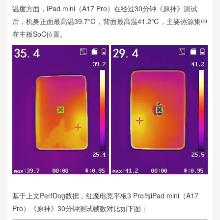
温度方面，iPad mini（A17 Pro）在经过30分钟《原神》测试
后，机身正面最高温39.7℃，背面最高温41.2℃，主要热源集中
在主板SoC位置。
基于上文PerfDog数据，红魔电竞平板3 Pro与iPad mini（A17
Pro）《原神》30分钟测试帧数对比如下图：