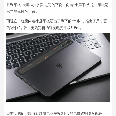
找到平板“大屏”与“小屏”之间的平衡，向着“小屏平板”这一领域迈
出了尝试性的半步。
而现在，红魔向着小屏平板迈出了剩下的“半步”，推出了尺寸更
为“极限”，设计更为完善的红魔电竞平板3 Pro。
目前，我们已经收到红魔电竞平板3 Pro的氘锋透明暗夜配色