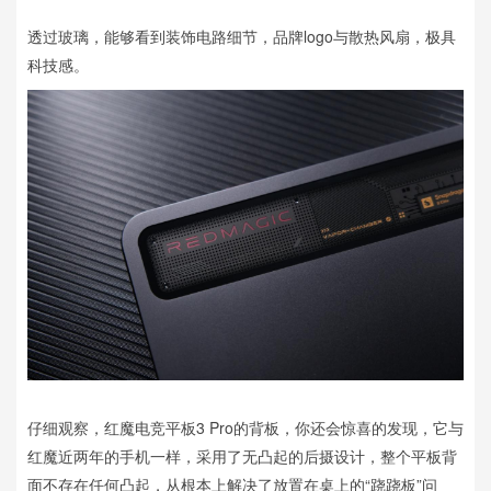
透过玻璃，能够看到装饰电路细节，品牌logo与散热风扇，极具
科技感。
仔细观察，红魔电竞平板3 Pro的背板，你还会惊喜的发现，它与
红魔近两年的手机一样，采用了无凸起的后摄设计，整个平板背
面不存在任何凸起，从根本上解决了放置在桌上的“跷跷板”问