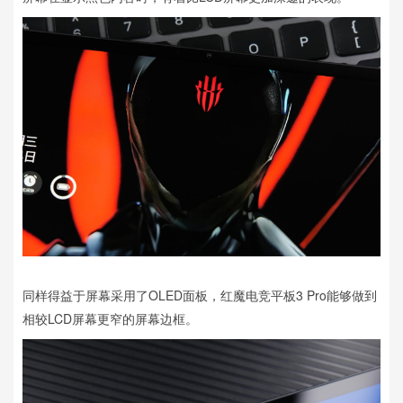
同样得益于屏幕采用了OLED面板，红魔电竞平板3 Pro能够做到
相较LCD屏幕更窄的屏幕边框。