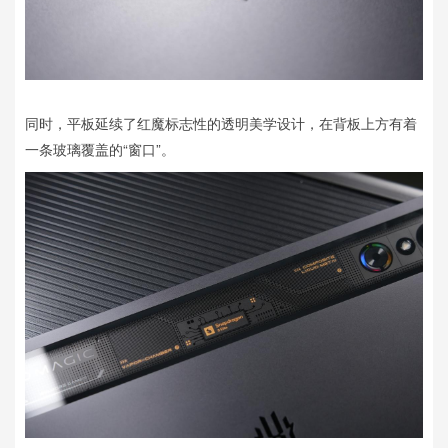
同时，平板延续了红魔标志性的透明美学设计，在背板上方有着
一条玻璃覆盖的“窗口”。