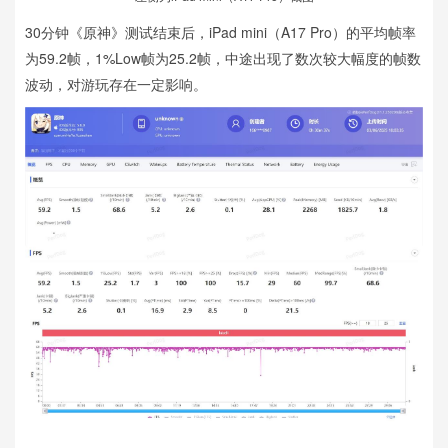
30分钟《原神》测试结束后，iPad mini（A17 Pro）的平均帧率
为59.2帧，1%Low帧为25.2帧，中途出现了数次较大幅度的帧数
波动，对游玩存在一定影响。