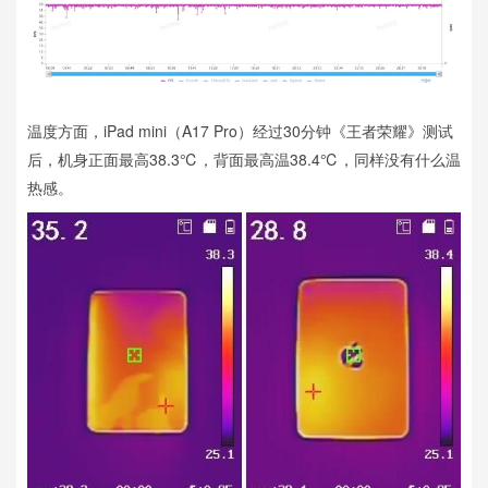
温度方面，iPad mini（A17 Pro）经过30分钟《王者荣耀》测试
后，机身正面最高38.3℃，背面最高温38.4℃，同样没有什么温
热感。