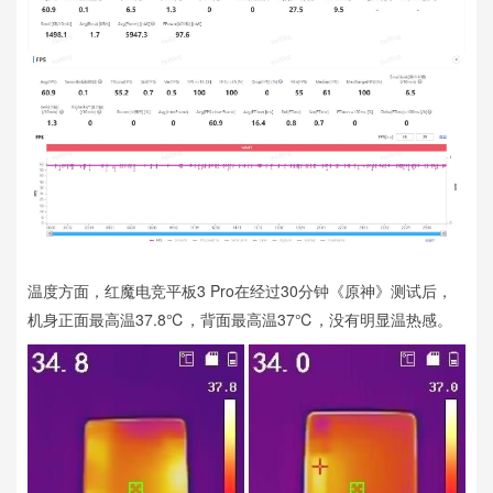
温度方面，红魔电竞平板3 Pro在经过30分钟《原神》测试后，
机身正面最高温37.8℃，背面最高温37℃，没有明显温热感。